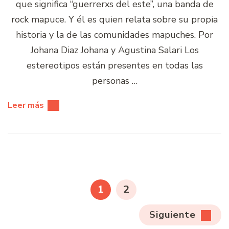
que significa “guerrerxs del este”, una banda de
rock mapuce. Y él es quien relata sobre su propia
historia y la de las comunidades mapuches. Por
Johana Diaz Johana y Agustina Salari Los
estereotipos están presentes en todas las
personas …
Leer más
Paginación
de
PÁGINA
PÁGINA
1
2
entradas
Siguiente