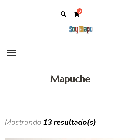
0
Soy Mapu
Queremos saber qué es ser
mapuche
Mapuche
Mostrando
13 resultado(s)