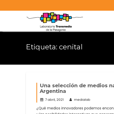
Skip
to
content
Etiqueta:
cenital
Una selección de medios na
Argentina
7 abril, 2021
medialab
¿Qué medios innovadores podemos encontrar