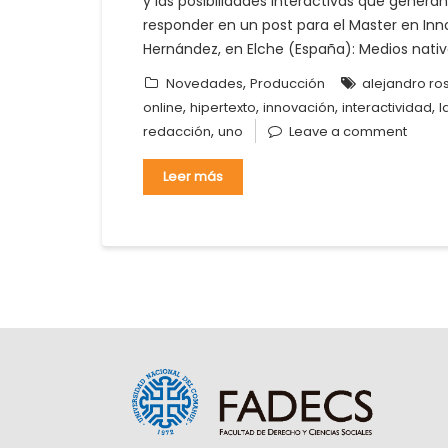
y las posibilidades interactivas que gener
responder en un post para el Master en Inn
Hernández, en Elche (España): Medios nativ
,
Novedades
Producción
alejandro ros
,
,
,
,
online
hipertexto
innovación
interactividad
l
,
redacción
uno
Leave a comment
Leer más