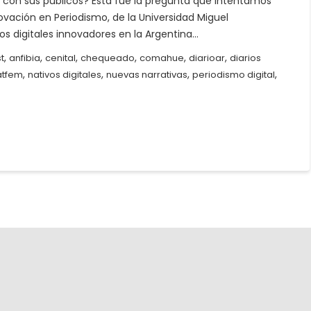
an con sus públicos? Esta fue la pregunta que intentamos
ovación en Periodismo, de la Universidad Miguel
os digitales innovadores en la Argentina…
,
,
,
,
,
,
t
anfibia
cenital
chequeado
comahue
diarioar
diarios
,
,
,
,
atfem
nativos digitales
nuevas narrativas
periodismo digital