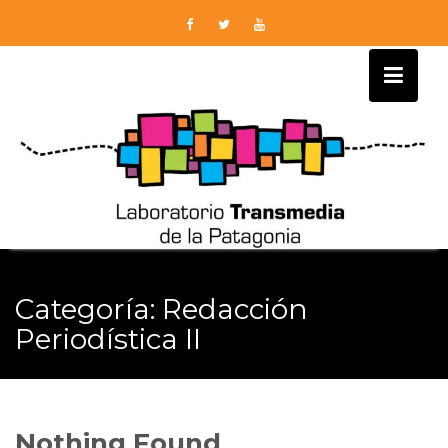
Skip
to
content
Categoría:
Redacción
Periodística II
Nothing Found