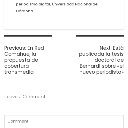
,
periodismo digital
Universidad Nacional de
Córdoba
Navegación
de
Previous
Next
Previous:
En Red
Next:
Está
entradas
post:
post:
Comahue, la
publicada la tesis
propuesta de
doctoral de
cobertura
Bernardi sobre «el
transmedia
nuevo periodista»
Leave a Comment