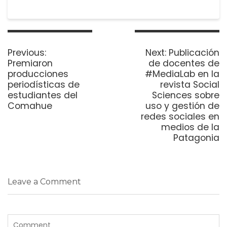
Navegación
de
Previous
Next
Previous:
Next:
Publicación
entradas
post:
post:
Premiaron
de docentes de
producciones
#MediaLab en la
periodísticas de
revista Social
estudiantes del
Sciences sobre
Comahue
uso y gestión de
redes sociales en
medios de la
Patagonia
Leave a Comment